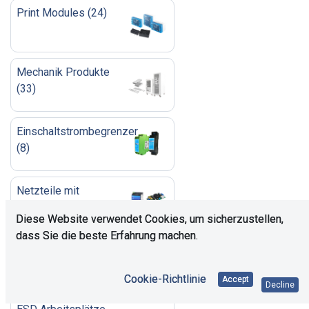
Print Modules
(
24
)
Mechanik Produkte
(
33
)
Einschaltstrombegrenzer
(
8
)
Netzteile mit
Festspannungen
(
205
)
Diese Website verwendet Cookies, um sicherzustellen,
dass Sie die beste Erfahrung machen.
Messgeräte
(
36
)
Cookie-Richtlinie
Accept
Decline