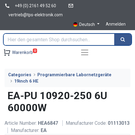
+49 (0) 2161 49 52 60
vertrieb@tps-elektronik.com
Anmelden
Deutsch
0
Warenkorb
Categories
Programmierbare Labornetzgeräte
19inch 6 HE
EA-PU 10920-250 6U
60000W
Article Number:
HEA6847
Manufacturer Code:
01113013
Manufacturer:
EA