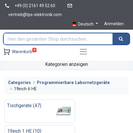
+49 (0) 2161 49 52 60
vertrieb@tps-elektronik.com
Anmelden
Deutsch
0
Warenkorb
Kategorien anzeigen
Categories
Programmierbare Labornetzgeräte
19inch 6 HE
Tischgeräte
(
47
)
19inch 1 HE
(
10
)