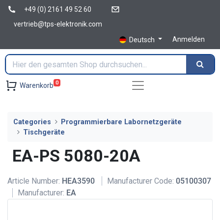
+49 (0) 2161 49 52 60
vertrieb@tps-elektronik.com
Anmelden
Deutsch
0
Warenkorb
Categories
Programmierbare Labornetzgeräte
Tischgeräte
EA-PS 5080-20A
Article Number:
HEA3590
Manufacturer Code:
05100307
Manufacturer:
EA