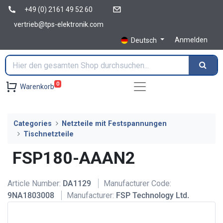
+49 (0) 2161 49 52 60
vertrieb@tps-elektronik.com
Anmelden
Deutsch
0
Warenkorb
Categories
Netzteile mit Festspannungen
Tischnetzteile
FSP180-AAAN2
Article Number:
DA1129
Manufacturer Code:
9NA1803008
Manufacturer:
FSP Technology Ltd.