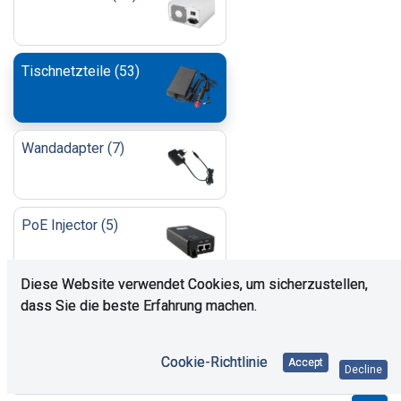
Tischnetzteile
(
53
)
Wandadapter
(
7
)
PoE Injector
(
5
)
Diese Website verwendet Cookies, um sicherzustellen,
Open Frame/Enclosed
dass Sie die beste Erfahrung machen.
(
85
)
Cookie-Richtlinie
Accept
Decline