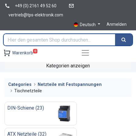
+49 (0) 2161 49 52 60
vertrieb@tps-elektronik.com
Anmelden
Deutsch
0
Warenkorb
Kategorien anzeigen
Categories
Netzteile mit Festspannungen
Tischnetzteile
DIN-Schiene
(
23
)
ATX Netzteile
(
32
)