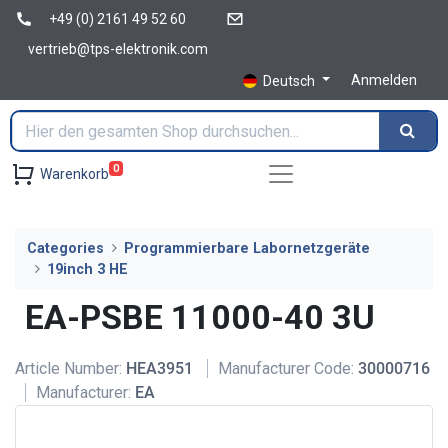
+49 (0) 2161 49 52 60
vertrieb@tps-elektronik.com
Anmelden
Deutsch
0
Warenkorb
Categories
Programmierbare Labornetzgeräte
19inch 3 HE
EA-PSBE 11000-40 3U
Article Number:
HEA3951
Manufacturer Code:
30000716
Manufacturer:
EA