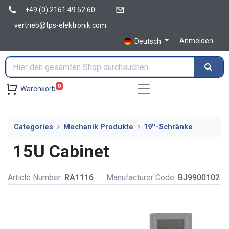
+49 (0) 2161 49 52 60
vertrieb@tps-elektronik.com
Anmelden
Deutsch
0
Warenkorb
Categories
Mechanik Produkte
19''-Schränke
15U Cabinet
Article Number:
RA1116
Manufacturer Code:
BJ9900102