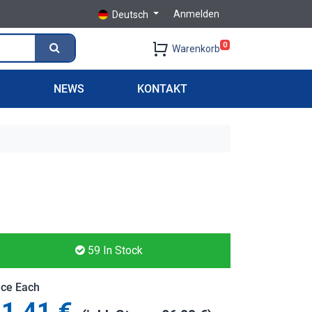
Anmelden
Deutsch
0
Warenkorb
S
NEWS
KONTAKT
59
In Stock
ice Each