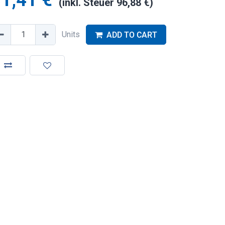
1,41
€
(inkl. Steuer
96,88
€
)
Units
ADD TO CART