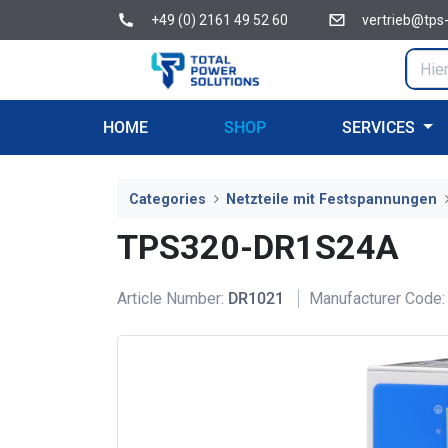
+49 (0) 2161 49 52 60
vertrieb@tps
HOME
SHOP
SERVICES
Categories
Netzteile mit Festspannungen
TPS320-DR1S24A
Article Number:
DR1021
Manufacturer Code: