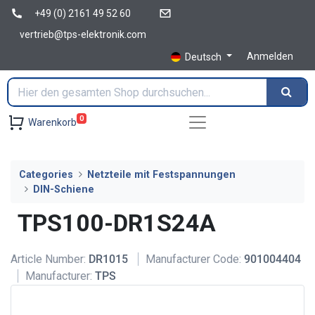
+49 (0) 2161 49 52 60
vertrieb@tps-elektronik.com
Anmelden
Deutsch
0
Warenkorb
Categories
Netzteile mit Festspannungen
DIN-Schiene
TPS100-DR1S24A
Article Number:
DR1015
Manufacturer Code:
901004404
Manufacturer:
TPS