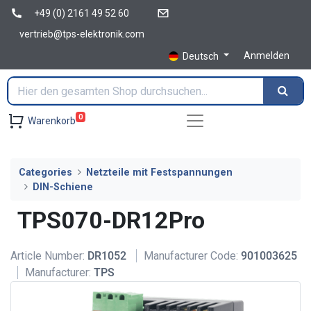
+49 (0) 2161 49 52 60
vertrieb@tps-elektronik.com
Anmelden
Deutsch
0
Warenkorb
Categories
Netzteile mit Festspannungen
DIN-Schiene
TPS070-DR12Pro
Article Number:
DR1052
Manufacturer Code:
901003625
Manufacturer:
TPS