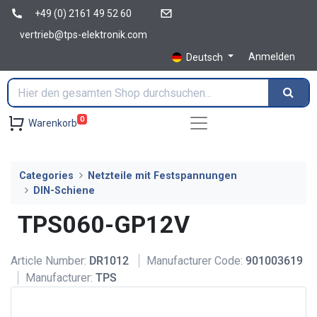
+49 (0) 2161 49 52 60
vertrieb@tps-elektronik.com
Anmelden
Deutsch
0
Warenkorb
Categories
Netzteile mit Festspannungen
DIN-Schiene
TPS060-GP12V
Article Number:
DR1012
Manufacturer Code:
901003619
Manufacturer:
TPS