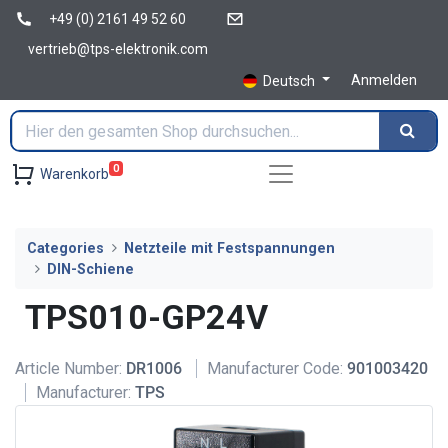
+49 (0) 2161 49 52 60
vertrieb@tps-elektronik.com
Anmelden
Deutsch
0
Warenkorb
Categories
Netzteile mit Festspannungen
DIN-Schiene
TPS010-GP24V
Article Number:
DR1006
Manufacturer Code:
901003420
Manufacturer:
TPS