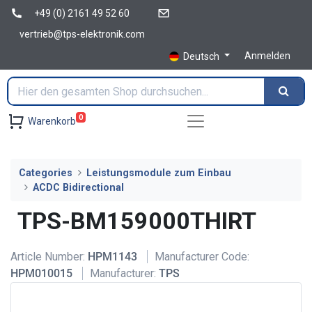
+49 (0) 2161 49 52 60
vertrieb@tps-elektronik.com
Anmelden
Deutsch
0
Warenkorb
Categories
Leistungsmodule zum Einbau
ACDC Bidirectional
TPS-BM159000THIRT
Article Number:
HPM1143
Manufacturer Code:
HPM010015
Manufacturer:
TPS