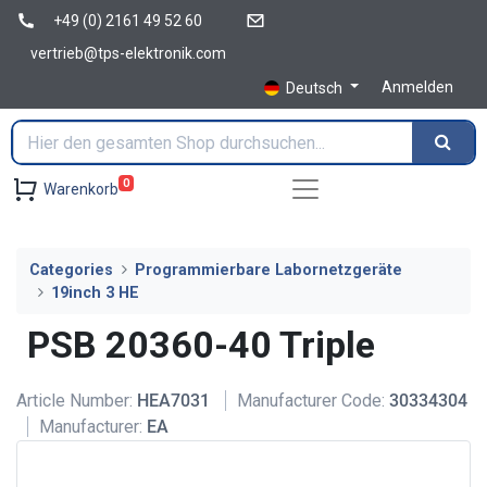
+49 (0) 2161 49 52 60
vertrieb@tps-elektronik.com
Anmelden
Deutsch
0
Warenkorb
Categories
Programmierbare Labornetzgeräte
19inch 3 HE
PSB 20360-40 Triple
Article Number:
HEA7031
Manufacturer Code:
30334304
Manufacturer:
EA