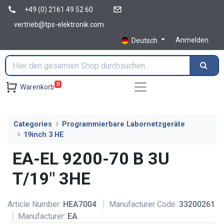
+49 (0) 2161 49 52 60
vertrieb@tps-elektronik.com
Anmelden
Deutsch
0
Warenkorb
Categories
Programmierbare Labornetzgeräte
19inch 3 HE
EA-EL 9200-70 B 3U
T/19" 3HE
Article Number:
HEA7004
Manufacturer Code:
33200261
Manufacturer:
EA