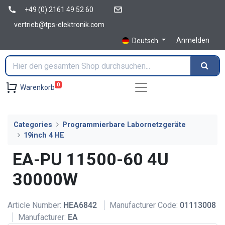
+49 (0) 2161 49 52 60
vertrieb@tps-elektronik.com
Anmelden
Deutsch
0
Warenkorb
Categories
Programmierbare Labornetzgeräte
19inch 4 HE
EA-PU 11500-60 4U
30000W
Article Number:
HEA6842
Manufacturer Code:
01113008
Manufacturer:
EA