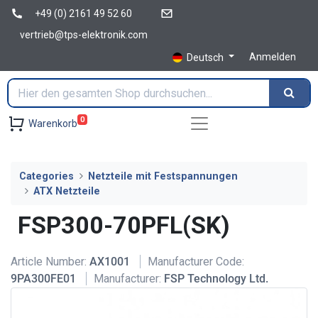
+49 (0) 2161 49 52 60
vertrieb@tps-elektronik.com
Anmelden
Deutsch
0
Warenkorb
Categories
Netzteile mit Festspannungen
ATX Netzteile
FSP300-70PFL(SK)
Article Number:
AX1001
Manufacturer Code:
9PA300FE01
Manufacturer:
FSP Technology Ltd.