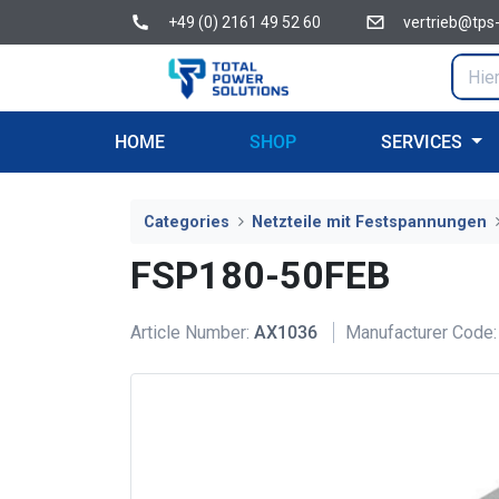
+49 (0) 2161 49 52 60
vertrieb@tps
HOME
SHOP
SERVICES
Categories
Netzteile mit Festspannungen
FSP180-50FEB
Article Number:
AX1036
Manufacturer Code: