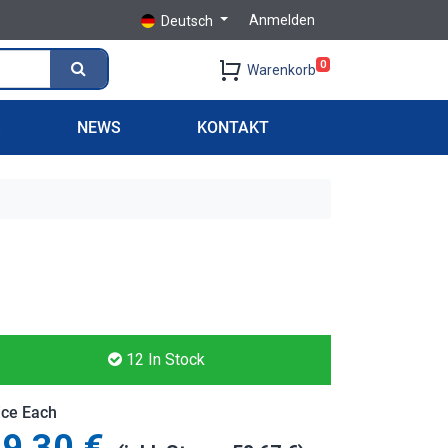
Anmelden
Deutsch
0
Warenkorb
S
NEWS
KONTAKT
12
In Stock
ice Each