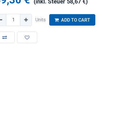
9,30
€
(inkl. Steuer
58,67
€
)
Units
ADD TO CART