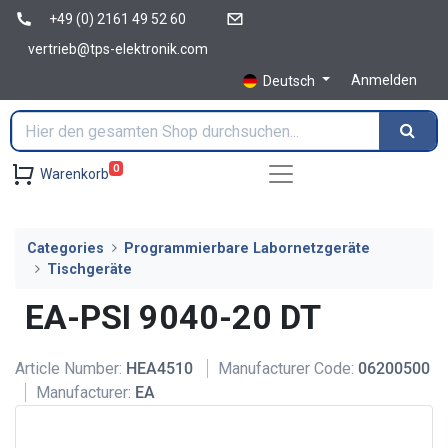
+49 (0) 2161 49 52 60
vertrieb@tps-elektronik.com
Anmelden
Deutsch
0
Warenkorb
Categories
Programmierbare Labornetzgeräte
Tischgeräte
EA-PSI 9040-20 DT
Article Number:
HEA4510
Manufacturer Code:
06200500
Manufacturer:
EA