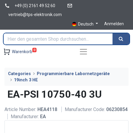
+49 (0) 2161 49 52 60
vertrieb@tps-elektronik.com
Anmelden
Deutsch
0
Warenkorb
Categories
Programmierbare Labornetzgeräte
19inch 3 HE
EA-PSI 10750-40 3U
Article Number:
HEA4118
Manufacturer Code:
06230854
Manufacturer:
EA