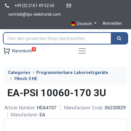
+49 (0) 2161 49 52 60
vertrieb@tps-elektronik.com
Anmelden
Deutsch
0
Warenkorb
Categories
Programmierbare Labornetzgeräte
19inch 3 HE
EA-PSI 10060-170 3U
Article Number:
HEA4107
Manufacturer Code:
06230829
Manufacturer:
EA