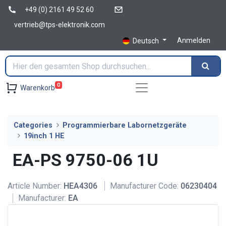
+49 (0) 2161 49 52 60
vertrieb@tps-elektronik.com
Anmelden
Deutsch
0
Warenkorb
Categories
Programmierbare Labornetzgeräte
19inch 1 HE
EA-PS 9750-06 1U
Article Number:
HEA4306
Manufacturer Code:
06230404
Manufacturer:
EA