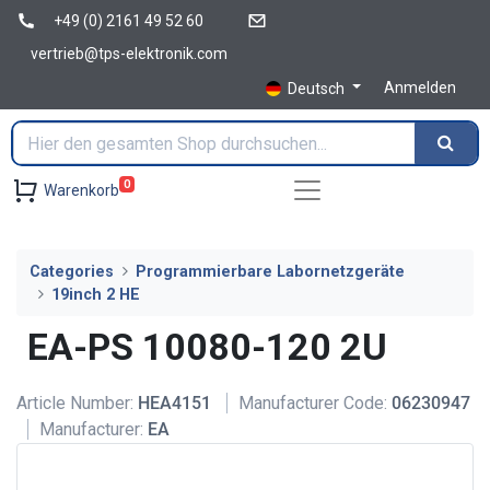
+49 (0) 2161 49 52 60
vertrieb@tps-elektronik.com
Anmelden
Deutsch
0
Warenkorb
Categories
Programmierbare Labornetzgeräte
19inch 2 HE
EA-PS 10080-120 2U
Article Number:
HEA4151
Manufacturer Code:
06230947
Manufacturer:
EA