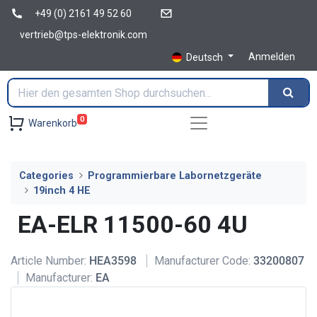
+49 (0) 2161 49 52 60
vertrieb@tps-elektronik.com
Anmelden
Deutsch
0
Warenkorb
Categories
Programmierbare Labornetzgeräte
19inch 4 HE
EA-ELR 11500-60 4U
Article Number:
HEA3598
Manufacturer Code:
33200807
Manufacturer:
EA