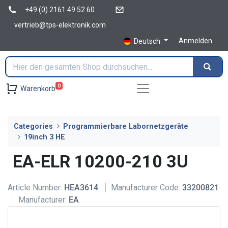
+49 (0) 2161 49 52 60
vertrieb@tps-elektronik.com
Anmelden
Deutsch
0
Warenkorb
Categories
Programmierbare Labornetzgeräte
19inch 3 HE
EA-ELR 10200-210 3U
Article Number:
HEA3614
Manufacturer Code:
33200821
Manufacturer:
EA