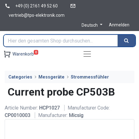
+49 (0) 2161 49 52 60
vertrieb@tps-elektronik.com
Anmelden
Deutsch
0
Warenkorb
Categories
Messgeräte
Strommessfühler
Current probe CP503B
Article Number:
HCP1027
Manufacturer Code:
CP0010003
Manufacturer:
Micsig