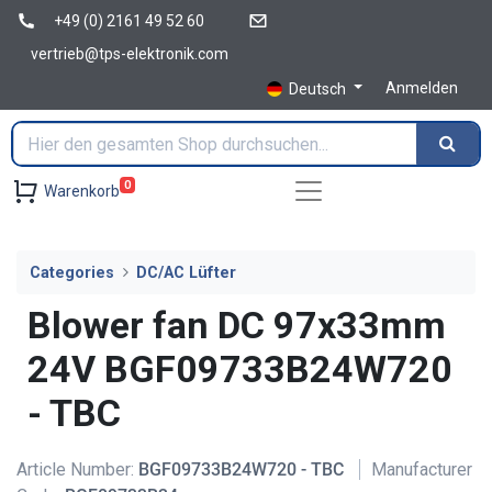
+49 (0) 2161 49 52 60
vertrieb@tps-elektronik.com
Anmelden
Deutsch
0
Warenkorb
Categories
DC/AC Lüfter
Blower fan DC 97x33mm
24V BGF09733B24W720
- TBC
Article Number:
BGF09733B24W720 - TBC
Manufacturer