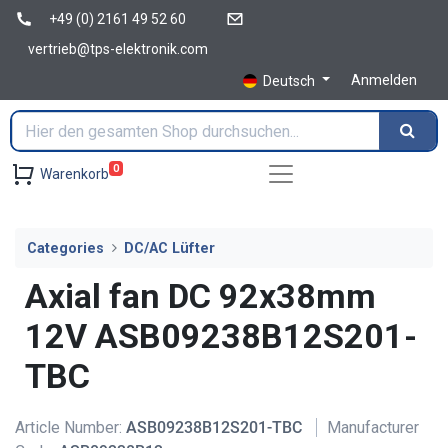
+49 (0) 2161 49 52 60
vertrieb@tps-elektronik.com
Anmelden
Deutsch
0
Warenkorb
Categories
DC/AC Lüfter
Axial fan DC 92x38mm
12V ASB09238B12S201-
TBC
Article Number:
ASB09238B12S201-TBC
Manufacturer