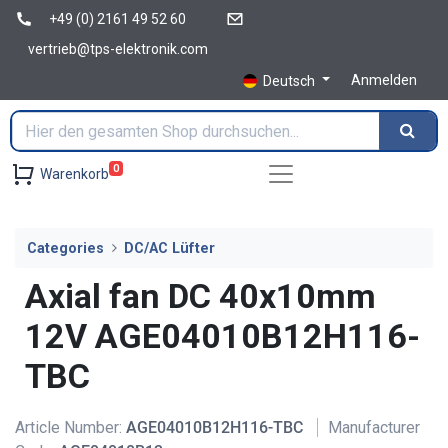
+49 (0) 2161 49 52 60
vertrieb@tps-elektronik.com
Anmelden
Deutsch
0
Warenkorb
Categories
DC/AC Lüfter
Axial fan DC 40x10mm
12V AGE04010B12H116-
TBC
Article Number:
AGE04010B12H116-TBC
Manufacturer