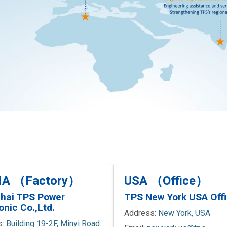
NA （Factory）
USA （Office）
hai TPS Power
TPS New York USA Off
onic Co.,Ltd.
Address:
New York, USA
s:
Building 19-2F, Minyi Road