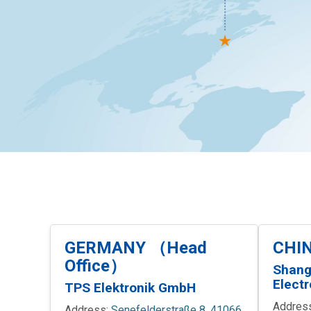
GERMANY （Head
CHI
Office）
Shang
Electr
TPS Elektronik GmbH
Addres
Address:
Senefelderstraße 8, 41066