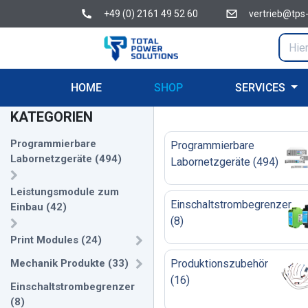
+49 (0) 2161 49 52 60
vertrieb@tps
HOME
SHOP
SERVICES
KATEGORIEN
Programmierbare
Programmierbare
Labornetzgeräte
(
494
)
Labornetzgeräte
(
494
)
Leistungsmodule zum
Einschaltstrombegrenzer
Einbau
(
42
)
(
8
)
Print Modules
(
24
)
Mechanik Produkte
(
33
)
Produktionszubehör
(
16
)
Einschaltstrombegrenzer
(
8
)