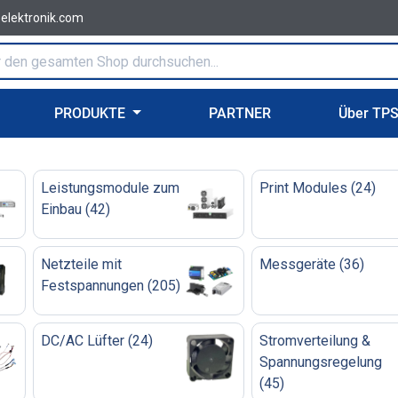
-elektronik.com
PRODUKTE
PARTNER
Über TP
Leistungsmodule zum
Print Modules
(
24
)
Einbau
(
42
)
Netzteile mit
Messgeräte
(
36
)
Festspannungen
(
205
)
DC/AC Lüfter
(
24
)
Stromverteilung &
Spannungsregelung
(
45
)