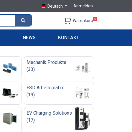
Anmelden
Deutsch
0
Warenkorb
S
NEWS
KONTAKT
Mechanik Produkte
(
33
)
ESD Arbeitsplätze
(
19
)
EV Charging Solutions
(
17
)