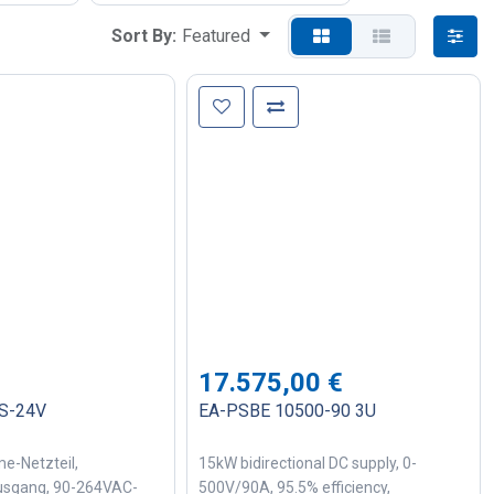
Sort By:
Featured
17.575,00
€
S-24V
EA-PSBE 10500-90 3U
e-Netzteil,
15kW bidirectional DC supply, 0-
sgang, 90-264VAC-
500V/90A, 95.5% efficiency,