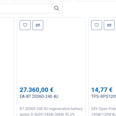
27.360,00
€
14,77
€
EA-BT 20360-240 4U
TPS-RPS120
BT 20360-240 4U regenerative battery
24V-Open-Fram
tester, 0-360V/240A/30kW, 95.5%
100W/120W Au