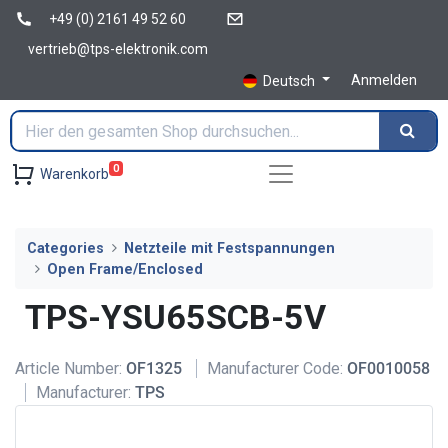
+49 (0) 2161 49 52 60
vertrieb@tps-elektronik.com
Anmelden
Deutsch
0
Warenkorb
Categories
Netzteile mit Festspannungen
Open Frame/Enclosed
TPS-YSU65SCB-5V
Article Number:
OF1325
Manufacturer Code:
OF0010058
Manufacturer:
TPS