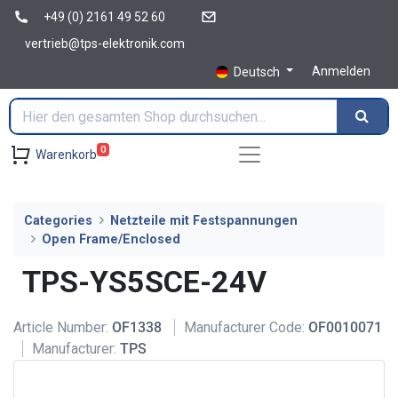
+49 (0) 2161 49 52 60
vertrieb@tps-elektronik.com
Anmelden
Deutsch
0
Warenkorb
Categories
Netzteile mit Festspannungen
Open Frame/Enclosed
TPS-YS5SCE-24V
Article Number:
OF1338
Manufacturer Code:
OF0010071
Manufacturer:
TPS