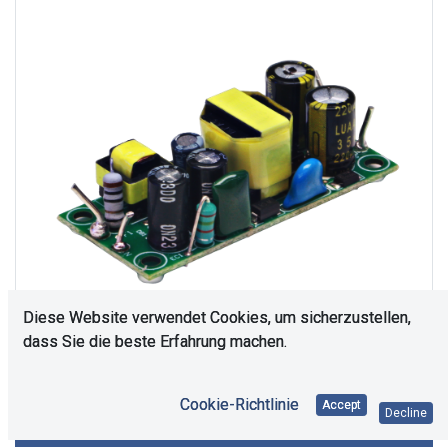
Diese Website verwendet Cookies, um sicherzustellen,
dass Sie die beste Erfahrung machen.
Es bedarf einer Rücksprache. Bitte kontaktieren Sie
Cookie-Richtlinie
Accept
Decline
uns.