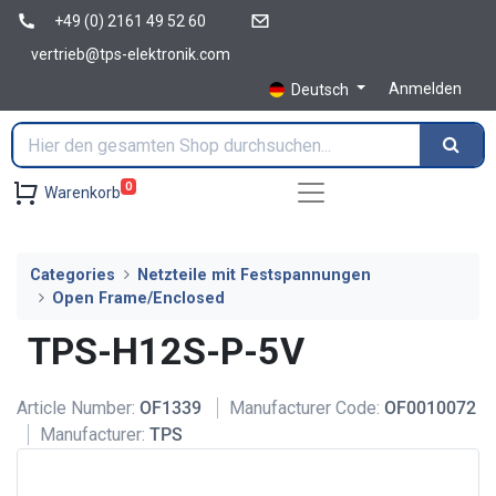
+49 (0) 2161 49 52 60
vertrieb@tps-elektronik.com
Anmelden
Deutsch
0
Warenkorb
Categories
Netzteile mit Festspannungen
Open Frame/Enclosed
TPS-H12S-P-5V
Article Number:
OF1339
Manufacturer Code:
OF0010072
Manufacturer:
TPS