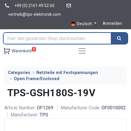
+49 (0) 2161 49 52 60
vertrieb@tps-elektronik.com
Anmelden
Deutsch
0
Warenkorb
Categories
Netzteile mit Festspannungen
Open Frame/Enclosed
TPS-GSH180S-19V
Article Number:
OF1269
Manufacturer Code:
OF0010002
Manufacturer:
TPS