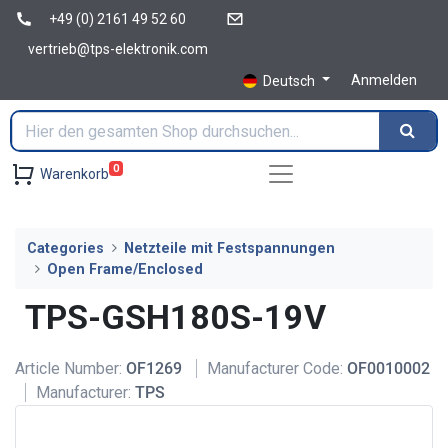
+49 (0) 2161 49 52 60
vertrieb@tps-elektronik.com
Anmelden
Deutsch
0
Warenkorb
Categories
Netzteile mit Festspannungen
Open Frame/Enclosed
TPS-GSH180S-19V
Article Number:
OF1269
Manufacturer Code:
OF0010002
Manufacturer:
TPS