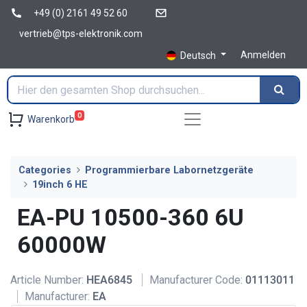
+49 (0) 2161 49 52 60
vertrieb@tps-elektronik.com
Anmelden
Deutsch
0
Warenkorb
Categories
Programmierbare Labornetzgeräte
19inch 6 HE
EA-PU 10500-360 6U
60000W
Article Number:
HEA6845
Manufacturer Code:
01113011
Manufacturer:
EA