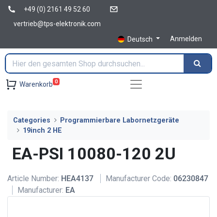
+49 (0) 2161 49 52 60
vertrieb@tps-elektronik.com
Anmelden
Deutsch
0
Warenkorb
Categories
Programmierbare Labornetzgeräte
19inch 2 HE
EA-PSI 10080-120 2U
Article Number:
HEA4137
Manufacturer Code:
06230847
Manufacturer:
EA