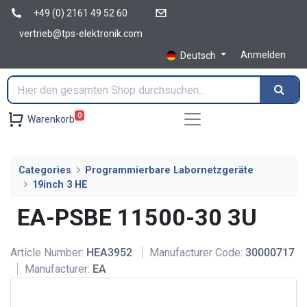
+49 (0) 2161 49 52 60
vertrieb@tps-elektronik.com
Anmelden
Deutsch
0
Warenkorb
Categories
Programmierbare Labornetzgeräte
19inch 3 HE
EA-PSBE 11500-30 3U
Article Number:
HEA3952
Manufacturer Code:
30000717
Manufacturer:
EA