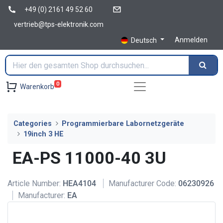
+49 (0) 2161 49 52 60
vertrieb@tps-elektronik.com
Anmelden
Deutsch
0
Warenkorb
Categories
Programmierbare Labornetzgeräte
19inch 3 HE
EA-PS 11000-40 3U
Article Number:
HEA4104
Manufacturer Code:
06230926
Manufacturer:
EA