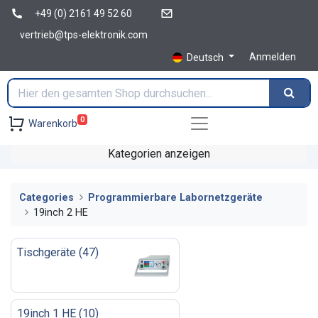
+49 (0) 2161 49 52 60
vertrieb@tps-elektronik.com
Anmelden
Deutsch
0
Warenkorb
Kategorien anzeigen
Categories
Programmierbare Labornetzgeräte
19inch 2 HE
Tischgeräte
(
47
)
19inch 1 HE
(
10
)