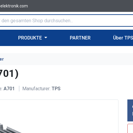
-elektronik.com
PRODUKTE
PARTNER
Über TP
er
701)
e:
A701
Manufacturer:
TPS