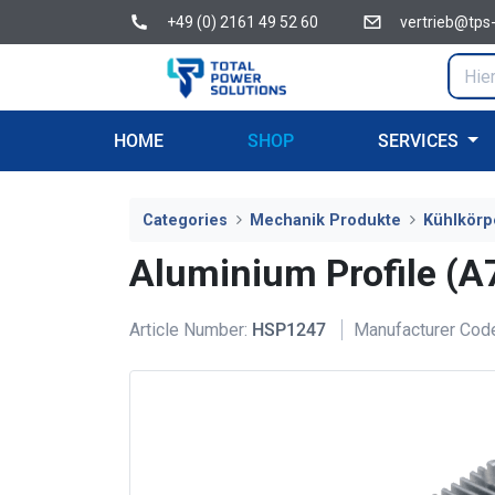
+49 (0) 2161 49 52 60
vertrieb@tps
HOME
SHOP
SERVICES
Categories
Mechanik Produkte
Kühlkörp
Aluminium Profile (A
Article Number:
HSP1247
Manufacturer Cod