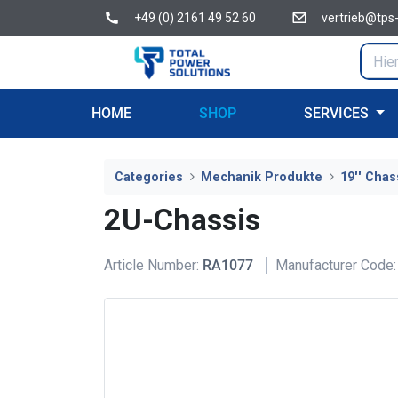
+49 (0) 2161 49 52 60
vertrieb@tps
HOME
SHOP
SERVICES
Categories
Mechanik Produkte
19'' Chas
2U-Chassis
Article Number:
RA1077
Manufacturer Code: