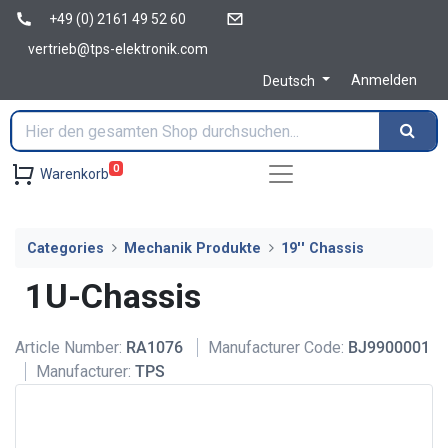
+49 (0) 2161 49 52 60
vertrieb@tps-elektronik.com
Anmelden
Deutsch
0
Warenkorb
Categories
Mechanik Produkte
19'' Chassis
1U-Chassis
Article Number:
RA1076
Manufacturer Code:
BJ9900001
Manufacturer:
TPS