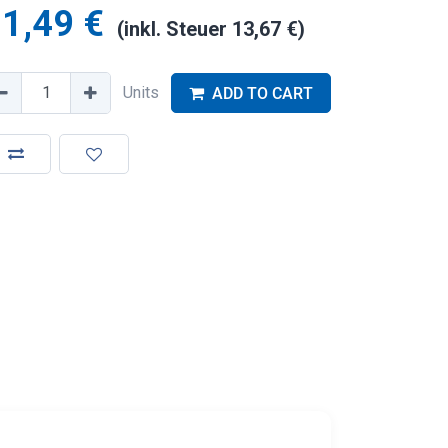
1,49
€
(inkl. Steuer
13,67
€
)
Units
ADD TO CART