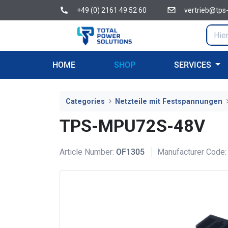
+49 (0) 2161 49 52 60
vertrieb@tps
HOME
SHOP
SERVICES
Categories
Netzteile mit Festspannungen
TPS-MPU72S-48V
Article Number:
OF1305
Manufacturer Code: