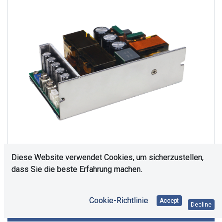
Diese Website verwendet Cookies, um sicherzustellen,
dass Sie die beste Erfahrung machen.
Es bedarf einer Rücksprache. Bitte kontaktieren Sie
Cookie-Richtlinie
Accept
Decline
uns.