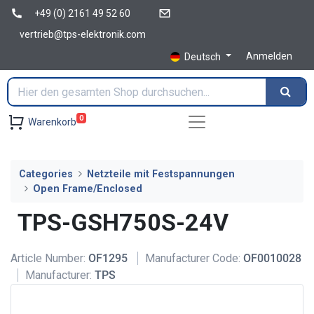
+49 (0) 2161 49 52 60
vertrieb@tps-elektronik.com
Anmelden
Deutsch
0
Warenkorb
Categories
Netzteile mit Festspannungen
Open Frame/Enclosed
TPS-GSH750S-24V
Article Number:
OF1295
Manufacturer Code:
OF0010028
Manufacturer:
TPS