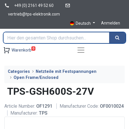
+49 (0) 2161 49 52 60
vertrieb@tps-elektronik.com
Anmelden
Deutsch
0
Warenkorb
Categories
Netzteile mit Festspannungen
Open Frame/Enclosed
TPS-GSH600S-27V
Article Number:
OF1291
Manufacturer Code:
OF0010024
Manufacturer:
TPS