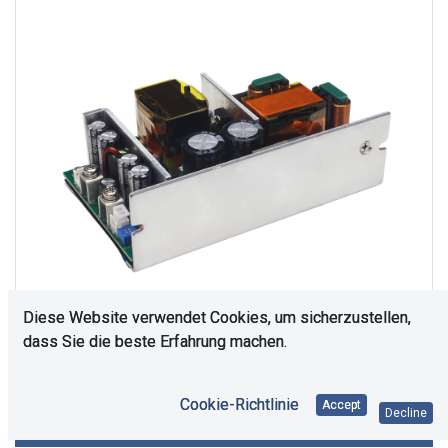
Diese Website verwendet Cookies, um sicherzustellen,
dass Sie die beste Erfahrung machen.
Es bedarf einer Rücksprache. Bitte kontaktieren Sie
Cookie-Richtlinie
Accept
Decline
uns.