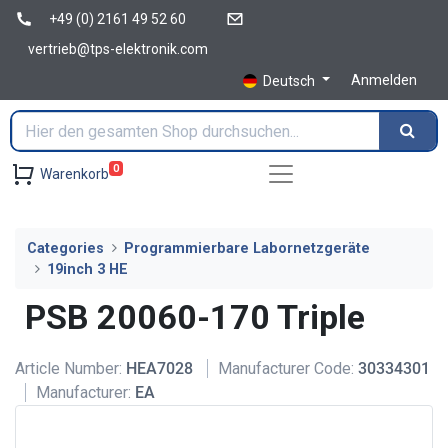
+49 (0) 2161 49 52 60
vertrieb@tps-elektronik.com
Anmelden
Deutsch
0
Warenkorb
Categories
Programmierbare Labornetzgeräte
19inch 3 HE
PSB 20060-170 Triple
Article Number:
HEA7028
Manufacturer Code:
30334301
Manufacturer:
EA