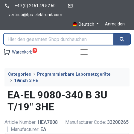
+49 (0) 2161 49 52 60
vertrieb@tps-elektronik.com
Anmelden
Deutsch
0
Warenkorb
Categories
Programmierbare Labornetzgeräte
19inch 3 HE
EA-EL 9080-340 B 3U
T/19" 3HE
Article Number:
HEA7008
Manufacturer Code:
33200265
Manufacturer:
EA